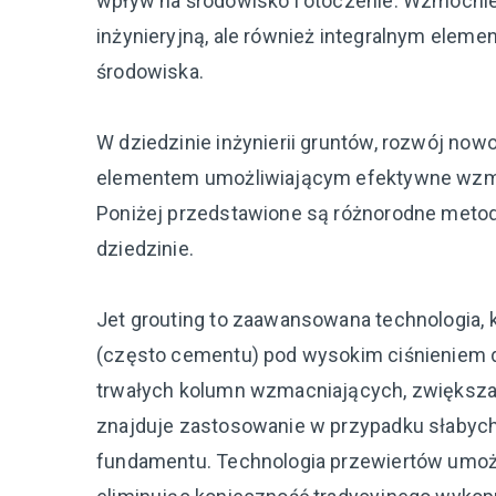
wpływ na środowisko i otoczenie. Wzmocnien
inżynieryjną, ale również integralnym ele
środowiska.
W dziedzinie inżynierii gruntów, rozwój no
elementem umożliwiającym efektywne wzmacn
Poniżej przedstawione są różnorodne metody 
dziedzinie.
Jet grouting to zaawansowana technologia, 
(często cementu) pod wysokim ciśnieniem d
trwałych kolumn wzmacniających, zwiększają
znajduje zastosowanie w przypadku słabych
fundamentu. Technologia przewiertów umożli