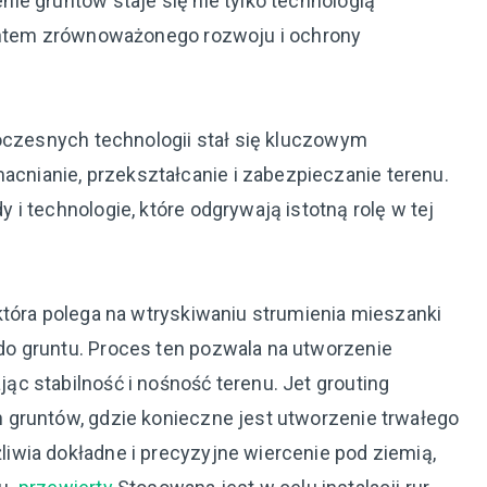
ie gruntów staje się nie tylko technologią
mentem zrównoważonego rozwoju i ochrony
woczesnych technologii stał się kluczowym
ianie, przekształcanie i zabezpieczanie terenu.
i technologie, które odgrywają istotną rolę w tej
która polega na wtryskiwaniu strumienia mieszanki
o gruntu. Proces ten pozwala na utworzenie
c stabilność i nośność terenu. Jet grouting
 gruntów, gdzie konieczne jest utworzenie trwałego
wia dokładne i precyzyjne wiercenie pod ziemią,