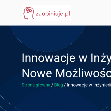
Przejdź
do
eGuru
zaopiniuje.pl
treści
Innowacje w Inży
Nowe Możliwośc
Strona główna
Blog
Innowacje w Inżynier