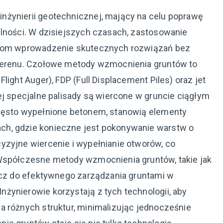
nżynierii geotechnicznej, mający na celu poprawę
ilności. W dzisiejszych czasach, zastosowanie
ierom wprowadzenie skutecznych rozwiązań bez
 terenu. Czołowe metody wzmocnienia gruntów to
light Auger), FDP (Full Displacement Piles) oraz jet
ej specjalne palisady są wiercone w gruncie ciągłym
często wypełnione betonem, stanowią elementy
ch, gdzie konieczne jest pokonywanie warstw o
yzyjne wiercenie i wypełnianie otworów, co
 Współczesne metody wzmocnienia gruntów, takie jak
lucz do efektywnego zarządzania gruntami w
żynierowie korzystają z tych technologii, aby
a różnych struktur, minimalizując jednocześnie