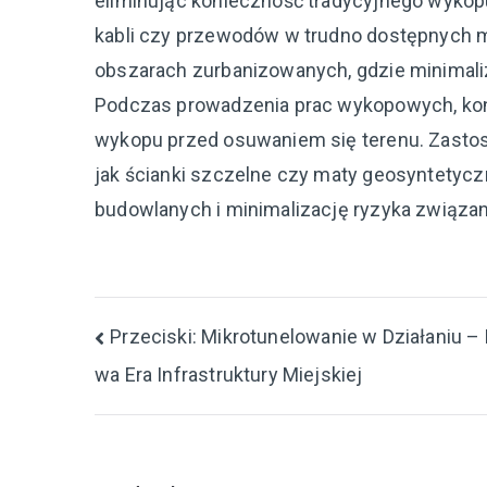
eliminując konieczność tradycyjnego wykop
kabli czy przewodów w trudno dostępnych m
obszarach zurbanizowanych, gdzie minimali
Podczas prowadzenia prac wykopowych, kon
wykopu przed osuwaniem się terenu. Zasto
jak ścianki szczelne czy maty geosyntetyc
budowlanych i minimalizację ryzyka związa
Nawigacja
Przeciski: Mikrotunelowanie w Działaniu –
wa Era Infrastruktury Miejskiej
wpisu