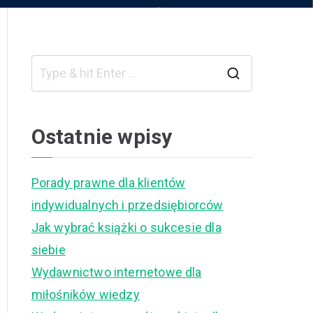
S
e
a
Ostatnie wpisy
r
c
Porady prawne dla klientów
h
indywidualnych i przedsiębiorców
f
Jak wybrać książki o sukcesie dla
o
siebie
r
Wydawnictwo internetowe dla
:
miłośników wiedzy