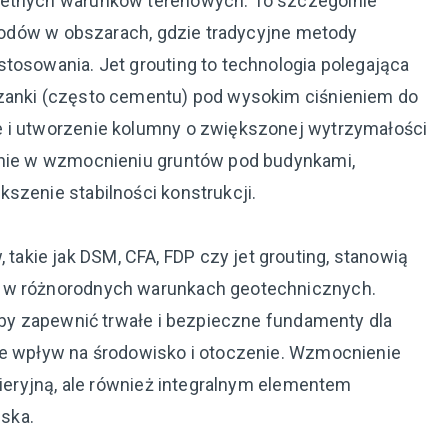
retnych warunków terenowych. To szczególnie
zewodów w obszarach, gdzie tradycyjne metody
tosowania. Jet grouting to technologia polegająca
szanki (często cementu) pod wysokim ciśnieniem do
e i utworzenie kolumny o zwiększonej wytrzymałości
wanie w wzmocnieniu gruntów pod budynkami,
szenie stabilności konstrukcji.
kie jak DSM, CFA, FDP czy jet grouting, stanowią
i w różnorodnych warunkach geotechnicznych.
 aby zapewnić trwałe i bezpieczne fundamenty dla
ie wpływ na środowisko i otoczenie. Wzmocnienie
nieryjną, ale również integralnym elementem
ska.