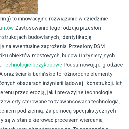
ng) to innowacyjne rozwiązanie w dziedzinie
runtów
Zastosowanie tego rodzaju przesłon
nstrukcjach budowlanych, identyfikację
ję na ewentualne zagrożenia. Przesłony DSM
dku obiektów mostowych, budowli inżynieryjnych
.
Technologie bezykopowe
Podsumowując, grodzice
FA oraz ścianki berlińskie to różnorodne elementy
nych obszarach inżynierii lądowej i konstrukcji. Ich
renu przed erozją, jak i precyzyjne technologie
Przewierty sterowane to zaawansowana technologia,
rceniem pod ziemią. Za pomocą specjalistycznych
y są w stanie kierować procesem wiercenia,