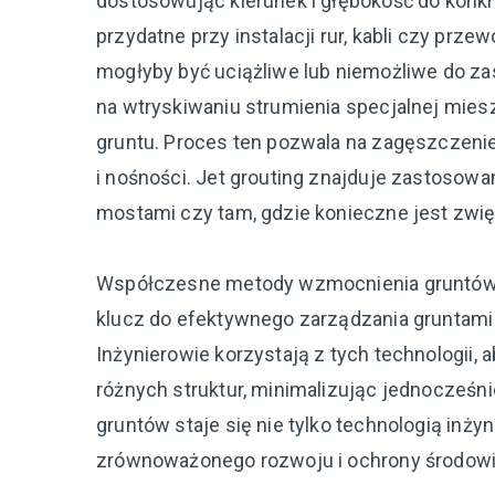
dostosowując kierunek i głębokość do konk
przydatne przy instalacji rur, kabli czy pr
mogłyby być uciążliwe lub niemożliwe do zas
na wtryskiwaniu strumienia specjalnej mie
gruntu. Proces ten pozwala na zagęszczeni
i nośności. Jet grouting znajduje zastoso
mostami czy tam, gdzie konieczne jest zwięk
Współczesne metody wzmocnienia gruntów, ta
klucz do efektywnego zarządzania gruntam
Inżynierowie korzystają z tych technologii,
różnych struktur, minimalizując jednocześn
gruntów staje się nie tylko technologią inży
zrównoważonego rozwoju i ochrony środowi