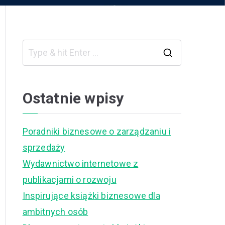
S
e
a
Ostatnie wpisy
r
c
Poradniki biznesowe o zarządzaniu i
h
sprzedaży
f
Wydawnictwo internetowe z
o
publikacjami o rozwoju
r
Inspirujące książki biznesowe dla
:
ambitnych osób