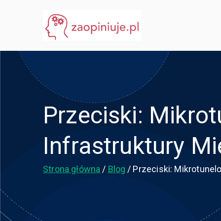
Przejdź
do
eGuru
zaopiniuje.pl
treści
Przeciski: Mikro
Infrastruktury Mi
Strona główna
Blog
Przeciski: Mikrotunel