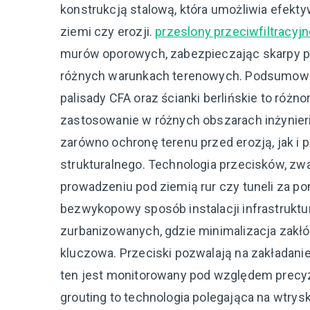
konstrukcją stalową, która umożliwia efekt
ziemi czy erozji.
przeslony przeciwfiltracyj
murów oporowych, zabezpieczając skarpy pr
różnych warunkach terenowych. Podsumowują
palisady CFA oraz ścianki berlińskie to różn
zastosowanie w różnych obszarach inżynierii
zarówno ochronę terenu przed erozją, jak i 
strukturalnego. Technologia przecisków, zw
prowadzeniu pod ziemią rur czy tuneli za 
bezwykopowy sposób instalacji infrastruktu
zurbanizowanych, gdzie minimalizacja zakł
kluczowa. Przeciski pozwalają na zakładanie 
ten jest monitorowany pod względem precyz
grouting to technologia polegająca na wtrys