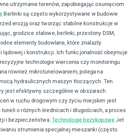
ywne utrzymanie terenów, zapobiegając osunięciom
ne
Berlinki są często wykorzystywane w budowie
zed erozją oraz tworząc stabilne konstrukcje w
c, grodzice stalowe, berlinki, przesłony DSM,
orodne elementy budowlane, które znalazły
 lądowej i konstrukcji. Ich funkcjonalność obejmuje
precyzyjne technologie wiercenia czy monitoringu
ana również mikrotunelowaniem, polega na
pomocą hydraulicznych maszyn tłoczących. Ten
ry jest efektywny szczególnie w obszarach
óceń w ruchu drogowym czy życiu miejskim jest
tuneli o różnych średnicach i długościach, a proces
ji i bezpieczeństwa.
Technologie bezykopowe
Jet
kiwaniu strumienia specjalnej mieszanki (często