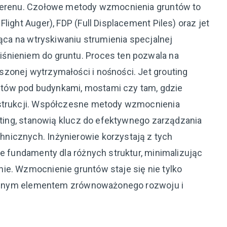
 terenu. Czołowe metody wzmocnienia gruntów to
light Auger), FDP (Full Displacement Piles) oraz jet
jąca na wtryskiwaniu strumienia specjalnej
śnieniem do gruntu. Proces ten pozwala na
zonej wytrzymałości i nośności. Jet grouting
tów pod budynkami, mostami czy tam, gdzie
nstrukcji. Współczesne metody wzmocnienia
outing, stanowią klucz do efektywnego zarządzania
nicznych. Inżynierowie korzystają z tych
ne fundamenty dla różnych struktur, minimalizując
ie. Wzmocnienie gruntów staje się nie tylko
egralnym elementem zrównoważonego rozwoju i