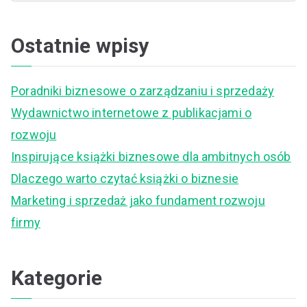
e
a
Ostatnie wpisy
r
c
Poradniki biznesowe o zarządzaniu i sprzedaży
h
Wydawnictwo internetowe z publikacjami o
f
rozwoju
o
Inspirujące książki biznesowe dla ambitnych osób
r
Dlaczego warto czytać książki o biznesie
:
Marketing i sprzedaż jako fundament rozwoju
firmy
Kategorie