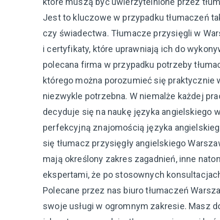
które muszą być uwierzytelnione przez tłu
Jest to kluczowe w przypadku tłumaczeń tak
czy świadectwa. Tłumacze przysięgli w War
i certyfikaty, które uprawniają ich do wyko
polecana firma w przypadku potrzeby tłumac
którego można porozumieć się praktycznie 
niezwykle potrzebna. W niemalże każdej pra
decyduje się na naukę języka angielskiego 
perfekcyjną znajomością języka angielskie
się tłumacz przysięgły angielskiego Warsza
mają określony zakres zagadnień, inne natom
ekspertami, że po stosownych konsultacjac
Polecane przez nas biuro tłumaczeń Warszaw
swoje usługi w ogromnym zakresie. Masz do