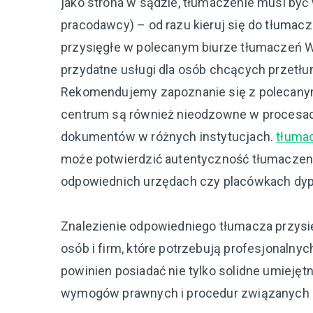
jako strona w sądzie, tłumaczenie musi być 
pracodawcy) – od razu kieruj się do tłumac
przysięgłe w polecanym biurze tłumaczeń 
przydatne usługi dla osób chcących przetł
Rekomendujemy zapoznanie się z polecanym
centrum są również nieodzowne w procesach
dokumentów w różnych instytucjach.
tłuma
może potwierdzić autentyczność tłumaczeni
odpowiednich urzędach czy placówkach dy
Znalezienie odpowiedniego tłumacza przysi
osób i firm, które potrzebują profesjonaln
powinien posiadać nie tylko solidne umiejęt
wymogów prawnych i procedur związanych z