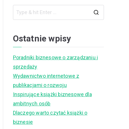
S
e
a
Ostatnie wpisy
r
c
Poradniki biznesowe o zarządzaniu i
h
sprzedaży
f
Wydawnictwo internetowe z
o
publikacjami o rozwoju
r
Inspirujące książki biznesowe dla
:
ambitnych osób
Dlaczego warto czytać książki o
biznesie