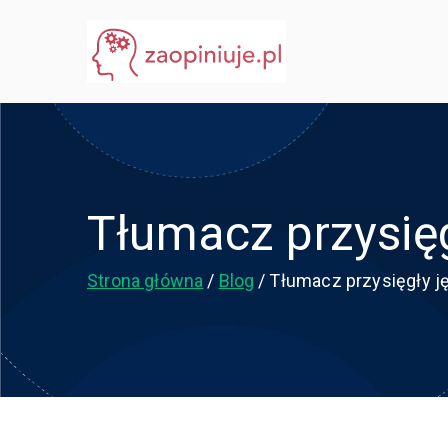
Przejdź
do
eGuru
zaopiniuje.pl
treści
Tłumacz przysięg
Strona główna
Blog
Tłumacz przysięgły j