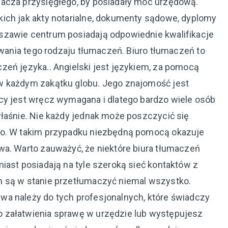
macza przysięgłego, by posiadały moc urzędową.
ich jak akty notarialne, dokumenty sądowe, dyplomy
szawie centrum posiadają odpowiednie kwalifikacje
nywania tego rodzaju tłumaczeń. Biuro tłumaczeń to
zeń języka.. Angielski jest językiem, za pomocą
w każdym zakątku globu. Jego znajomość jest
cy jest wręcz wymagana i dlatego bardzo wiele osób
właśnie. Nie każdy jednak może poszczycić się
go. W takim przypadku niezbędną pomocą okazuje
wa. Warto zauważyć, że niektóre biura tłumaczeń
iast posiadają na tyle szeroką sieć kontaktów z
h są w stanie przetłumaczyć niemal wszystko.
a należy do tych profesjonalnych, które świadczy
 załatwienia sprawę w urzędzie lub występujesz