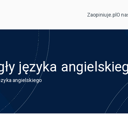
Zaopiniuje.pl
O na
ły języka angielskie
ęzyka angielskiego