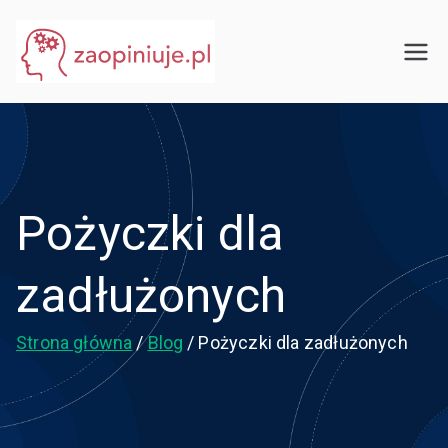
Przejdź
do
eGuru
zaopiniuje.pl
treści
Pożyczki dla
zadłużonych
Strona główna
Blog
Pożyczki dla zadłużonych