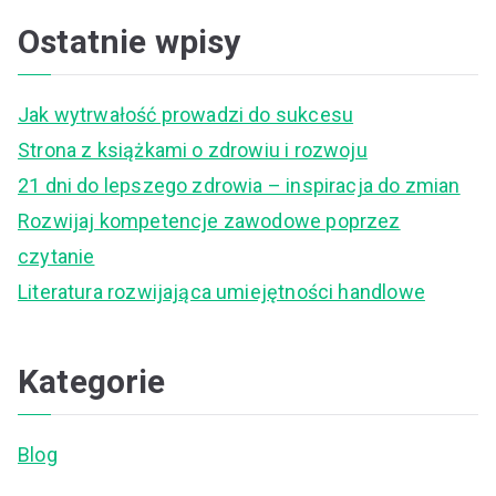
a
Ostatnie wpisy
r
c
Jak wytrwałość prowadzi do sukcesu
h
Strona z książkami o zdrowiu i rozwoju
f
21 dni do lepszego zdrowia – inspiracja do zmian
o
Rozwijaj kompetencje zawodowe poprzez
r
czytanie
:
Literatura rozwijająca umiejętności handlowe
Kategorie
Blog