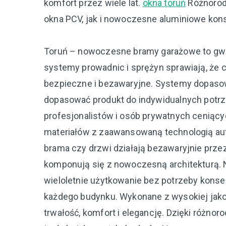
komfort przez wiele lat.
okna toruń
Różnorod
okna PCV, jak i nowoczesne aluminiowe kons
Toruń – nowoczesne bramy garażowe to gwar
systemy prowadnic i sprężyn sprawiają, że c
bezpieczne i bezawaryjne. Systemy dopasow
dopasować produkt do indywidualnych potr
profesjonalistów i osób prywatnych ceniąc
materiałów z zaawansowaną technologią au
brama czy drzwi działają bezawaryjnie prze
komponują się z nowoczesną architekturą. 
wieloletnie użytkowanie bez potrzeby kons
każdego budynku. Wykonane z wysokiej jako
trwałość, komfort i elegancję. Dzięki różno