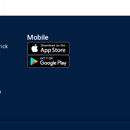
Mobile
rick
m