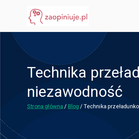
Przejdź
do
eGuru
zaopiniuje.pl
treści
Technika przeła
niezawodność
Strona główna
Blog
Technika przeładunk