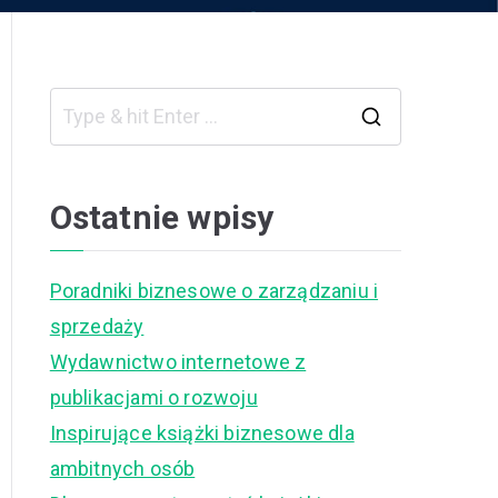
S
e
a
Ostatnie wpisy
r
c
Poradniki biznesowe o zarządzaniu i
h
sprzedaży
f
Wydawnictwo internetowe z
o
publikacjami o rozwoju
r
Inspirujące książki biznesowe dla
:
ambitnych osób