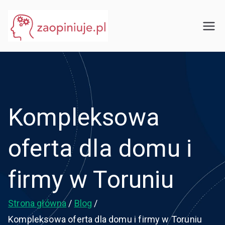
Przejdź
do
eGuru
zaopiniuje.pl
treści
Kompleksowa
oferta dla domu i
firmy w Toruniu
Strona główna
Blog
Kompleksowa oferta dla domu i firmy w Toruniu