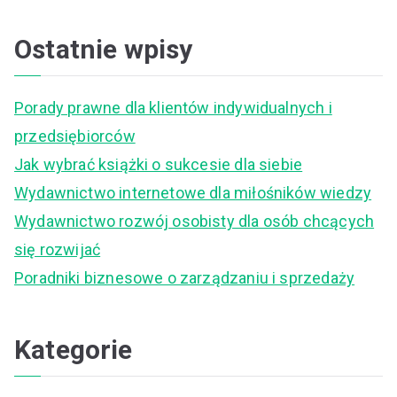
e
a
Ostatnie wpisy
r
c
Porady prawne dla klientów indywidualnych i
h
przedsiębiorców
f
Jak wybrać książki o sukcesie dla siebie
o
Wydawnictwo internetowe dla miłośników wiedzy
r
Wydawnictwo rozwój osobisty dla osób chcących
:
się rozwijać
Poradniki biznesowe o zarządzaniu i sprzedaży
Kategorie