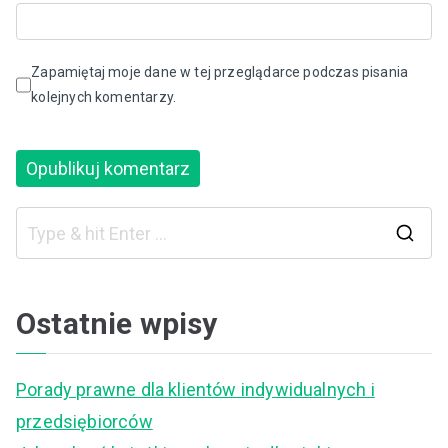
Zapamiętaj moje dane w tej przeglądarce podczas pisania
kolejnych komentarzy.
S
e
a
Ostatnie wpisy
r
c
Porady prawne dla klientów indywidualnych i
h
przedsiębiorców
f