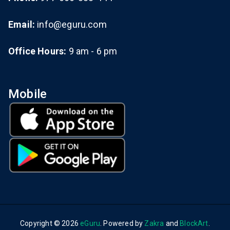
Email:
info@eguru.com
Office Hours:
9 am - 6 pm
Mobile
Copyright © 2026
eGuru
. Powered by
Zakra
and
BlockArt
.