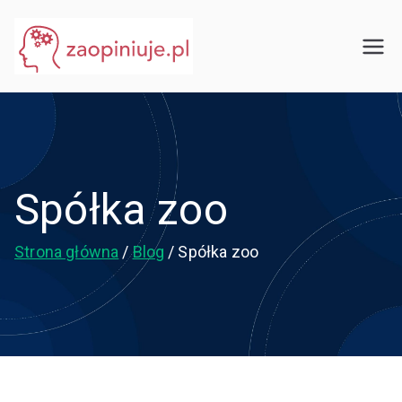
Przejdź
do
eGuru
zaopiniuje.pl
treści
Spółka zoo
Strona główna
Blog
Spółka zoo