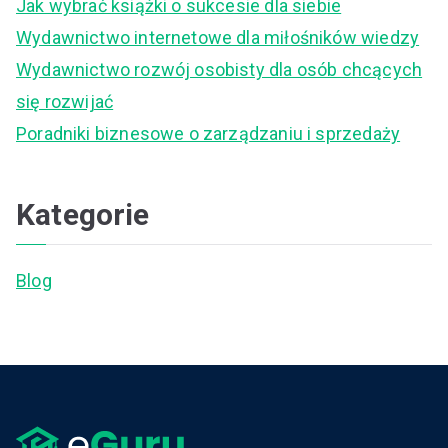
Jak wybrać książki o sukcesie dla siebie
o
Wydawnictwo internetowe dla miłośników wiedzy
r
Wydawnictwo rozwój osobisty dla osób chcących
:
się rozwijać
Poradniki biznesowe o zarządzaniu i sprzedaży
Kategorie
Blog