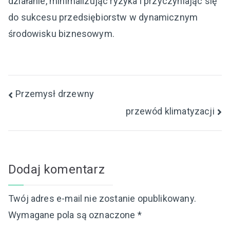
działanie, minimalizując ryzyka i przyczyniając się
do sukcesu przedsiębiorstw w dynamicznym
środowisku biznesowym.
Nawigacja
Przemysł drzewny
przewód klimatyzacji
wpisu
Dodaj komentarz
Twój adres e-mail nie zostanie opublikowany.
Wymagane pola są oznaczone
*