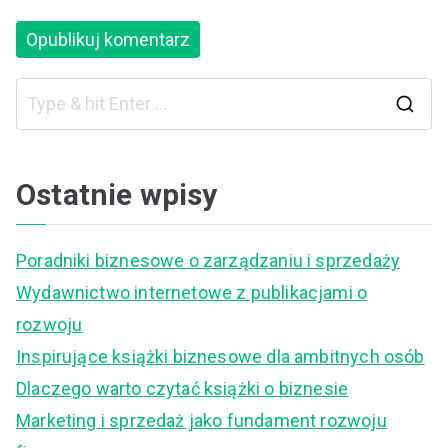
S
e
a
Ostatnie wpisy
r
c
Poradniki biznesowe o zarządzaniu i sprzedaży
h
Wydawnictwo internetowe z publikacjami o
f
rozwoju
o
Inspirujące książki biznesowe dla ambitnych osób
r
Dlaczego warto czytać książki o biznesie
:
Marketing i sprzedaż jako fundament rozwoju