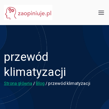
Przejdź
do
eGuru
zaopiniuje.pl
treści
przewód
klimatyzacji
Strona główna
Blog
przewód klimatyzacji