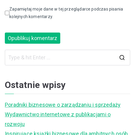
Zapamiętaj moje dane w tej przeglądarce podczas pisania
kolejnych komentarzy.
S
e
a
Ostatnie wpisy
r
c
Poradniki biznesowe o zarządzaniu i sprzedaży
h
Wydawnictwo internetowe z publikacjami o
f
rozwoju
o
Inspirujące książki biznesowe dla ambitnych osób