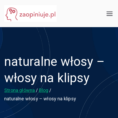
Przejdź
do
eGuru
zaopiniuje.pl
treści
naturalne włosy –
włosy na klipsy
Strona główna
Blog
naturalne włosy – włosy na klipsy