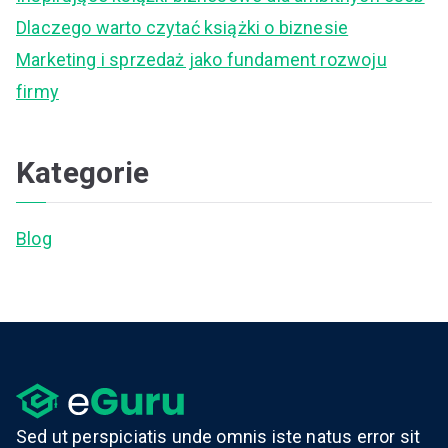
r
Dlaczego warto czytać książki o biznesie
:
Marketing i sprzedaż jako fundament rozwoju
firmy
Kategorie
Blog
Sed ut perspiciatis unde omnis iste natus error sit