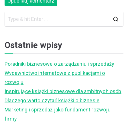
S
e
a
Ostatnie wpisy
r
c
Poradniki biznesowe o zarządzaniu i sprzedaży
h
Wydawnictwo internetowe z publikacjami o
f
rozwoju
o
Inspirujące książki biznesowe dla ambitnych osób
r
Dlaczego warto czytać książki o biznesie
:
Marketing i sprzedaż jako fundament rozwoju
firmy