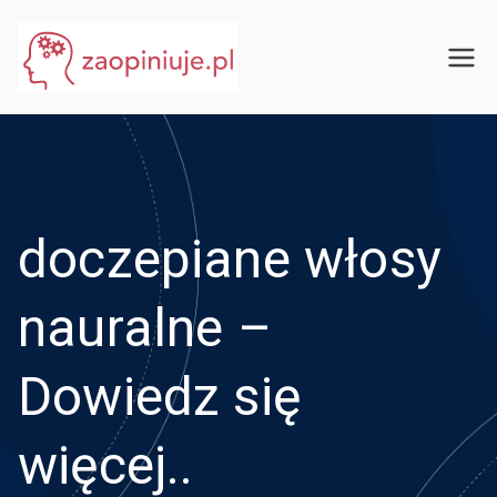
Przejdź
do
eGuru
zaopiniuje.pl
treści
doczepiane włosy
nauralne –
Dowiedz się
więcej..