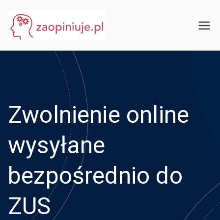
Przejdź
do
eGuru
zaopiniuje.pl
treści
Zwolnienie online
wysyłane
bezpośrednio do
ZUS