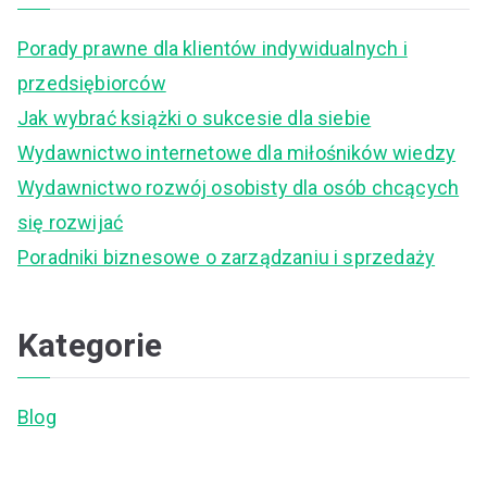
c
Porady prawne dla klientów indywidualnych i
h
przedsiębiorców
f
Jak wybrać książki o sukcesie dla siebie
o
Wydawnictwo internetowe dla miłośników wiedzy
r
Wydawnictwo rozwój osobisty dla osób chcących
:
się rozwijać
Poradniki biznesowe o zarządzaniu i sprzedaży
Kategorie
Blog