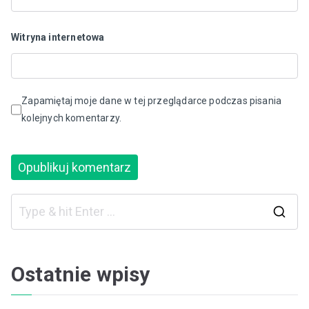
Witryna internetowa
Zapamiętaj moje dane w tej przeglądarce podczas pisania
kolejnych komentarzy.
S
e
a
Ostatnie wpisy
r