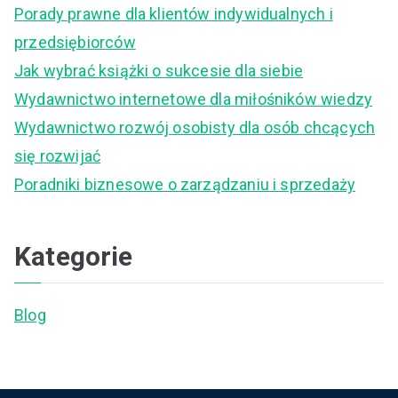
c
Porady prawne dla klientów indywidualnych i
h
przedsiębiorców
f
Jak wybrać książki o sukcesie dla siebie
o
Wydawnictwo internetowe dla miłośników wiedzy
r
Wydawnictwo rozwój osobisty dla osób chcących
:
się rozwijać
Poradniki biznesowe o zarządzaniu i sprzedaży
Kategorie
Blog