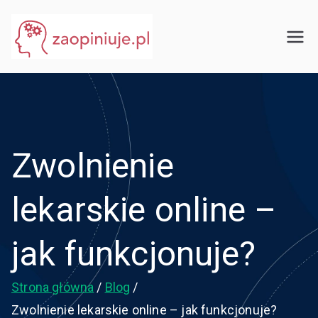
Przejdź
do
eGuru
zaopiniuje.pl
treści
Zwolnienie
lekarskie online –
jak funkcjonuje?
Strona główna
Blog
Zwolnienie lekarskie online – jak funkcjonuje?