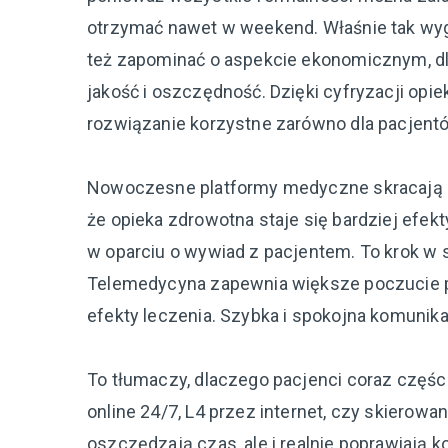
otrzymać nawet w weekend. Właśnie tak wy
też zapominać o aspekcie ekonomicznym, dla
jakość i oszczędność. Dzięki cyfryzacji opi
rozwiązanie korzystne zarówno dla pacjentów,
Nowoczesne platformy medyczne skracają d
że opieka zdrowotna staje się bardziej efek
w oparciu o wywiad z pacjentem. To krok w 
Telemedycyna zapewnia większe poczucie p
efekty leczenia. Szybka i spokojna komunika
To tłumaczy, dlaczego pacjenci coraz części
online 24/7, L4 przez internet, czy skierowan
oszczędzają czas, ale i realnie poprawiają k