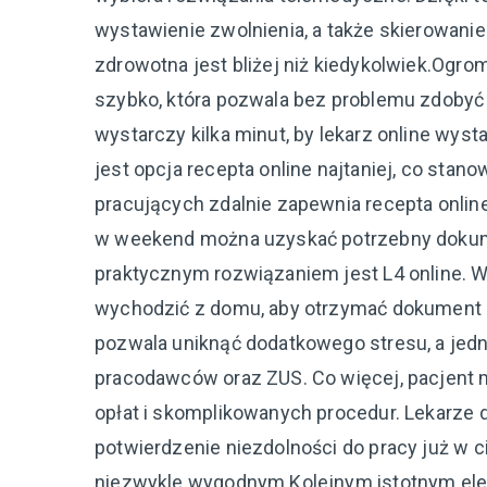
wystawienie zwolnienia, a także skierowanie
zdrowotna jest bliżej niż kiedykolwiek.Ogro
szybko, która pozwala bez problemu zdobyć p
wystarczy kilka minut, by lekarz online wys
jest opcja recepta online najtaniej, co stan
pracujących zdalnie zapewnia recepta onli
w weekend można uzyskać potrzebny dokumen
praktycznym rozwiązaniem jest L4 online. W 
wychodzić z domu, aby otrzymać dokument u
pozwala uniknąć dodatkowego stresu, a jedn
pracodawców oraz ZUS. Co więcej, pacjent m
opłat i skomplikowanych procedur. Lekarze do
potwierdzenie niezdolności do pracy już w c
niezwykle wygodnym.Kolejnym istotnym el