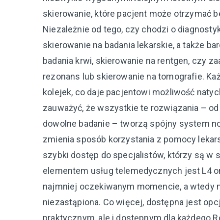
skierowanie, które pacjent może otrzymać b
Niezależnie od tego, czy chodzi o diagnostyk
skierowanie na badania lekarskie, a także b
badania krwi, skierowanie na rentgen, czy 
rezonans lub skierowanie na tomografie. K
kolejek, co daje pacjentowi możliwość naty
zauważyć, że wszystkie te rozwiązania – od 
dowolne badanie – tworzą spójny system no
zmienia sposób korzystania z pomocy lekarsk
szybki dostęp do specjalistów, którzy są w 
elementem usług telemedycznych jest L4 onl
najmniej oczekiwanym momencie, a wtedy m
niezastąpiona. Co więcej, dostępna jest opcja
praktycznym, ale i dostępnym dla każdego.