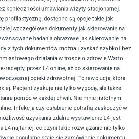
ez konieczności umawiania wizyty stacjonarnej.
ę profilaktyczną, dostępne są opcje takie jak
ardziej szczegółowe dokumenty jak skierowanie na
zaawansowane badania obrazowe jak skierowanie na
ażdy z tych dokumentów można uzyskać szybko i bez
chmiastowego działania w trosce o zdrowie.Warto
e-recepty, przez L4 online, aż po skierowanie na
woczesnej opieki zdrowotnej. To rewolucja, która
iej. Pacjent zyskuje nie tylko wygodę, ale także
stanie pomóc w każdej chwili. Nie mniej istotnym
ine. Infekcja czy osłabienie potrafią zaskoczyć w
ożliwość uzyskania zdalne wystawienie L4 jest
 L4 najtaniej, co czyni takie rozwiązanie nie tylko
Równie popularne staje się zamówienie dokumentu