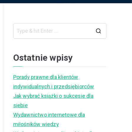
S
e
a
Ostatnie wpisy
r
c
Porady prawne dla klientów
h
indywidualnych i przedsiębiorców
f
Jak wybrać książki o sukcesie dla
o
siebie
r
Wydawnictwo internetowe dla
:
miłośników wiedzy