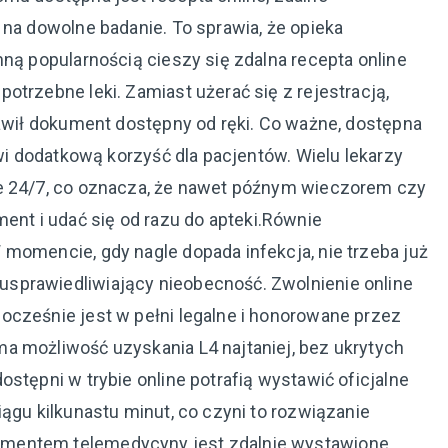
 na dowolne badanie. To sprawia, że opieka
mną popularnością cieszy się zdalna recepta online
otrzebne leki. Zamiast użerać się z rejestracją,
tawił dokument dostępny od ręki. Co ważne, dostępna
owi dodatkową korzyść dla pacjentów. Wielu lekarzy
ne 24/7, co oznacza, że nawet późnym wieczorem czy
t i udać się od razu do apteki.Równie
momencie, gdy nagle dopada infekcja, nie trzeba już
sprawiedliwiający nieobecność. Zwolnienie online
ocześnie jest w pełni legalne i honorowane przez
a możliwość uzyskania L4 najtaniej, bez ukrytych
stępni w trybie online potrafią wystawić oficjalne
iągu kilkunastu minut, co czyni to rozwiązanie
ementem telemedycyny jest zdalnie wystawione