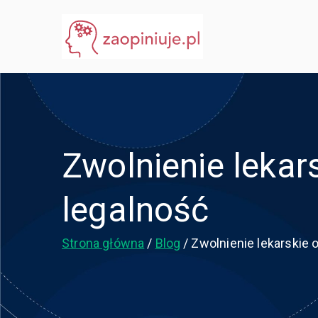
Przejdź
do
eGuru
zaopiniuje.pl
treści
Zwolnienie lekar
legalność
Strona główna
Blog
Zwolnienie lekarskie 