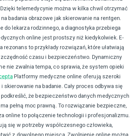
 Dzięki telemedycynie można w kilka chwil otrzymać
 na badania obrazowe jak skierowanie na rentgen.
e do lekarza rodzinnego, a diagnostyka przebiega
ycznych online jest prostszy niż kiedykolwiek. E-
a rezonans to przykłady rozwiązań, które ułatwiają
oszczędność czasu i bezpieczeństwo. Dynamiczny
e nie zwalnia tempa, co sprawia, że system opieki
cepta
Platformy medyczne online oferują szeroki
e i skierowanie na badanie. Cały proces odbywa się
o podkreślić, że bezpieczeństwo danych medycznych
ne ma pełną moc prawną. To rozwiązanie bezpieczne,
a online to połączenie technologii i profesjonalizmu.
ują się w potrzeby współczesnego człowieka,
twić z dowolnego miejsca. Zwolnienie online można