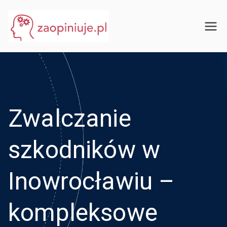
Przejdź
do
eGuru
zaopiniuje.pl
treści
Zwalczanie
szkodników w
Inowrocławiu –
kompleksowe