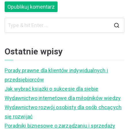
S
e
a
Ostatnie wpisy
r
c
Porady prawne dla klientów indywidualnych i
h
przedsiębiorców
f
Jak wybrać książki o sukcesie dla siebie
o
Wydawnictwo internetowe dla miłośników wiedzy
r
Wydawnictwo rozwój osobisty dla osób chcących
:
się rozwijać
Poradniki biznesowe o zarządzaniu i sprzedaży