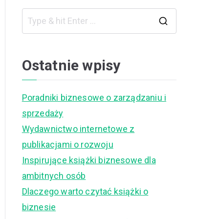
S
e
a
Ostatnie wpisy
r
c
Poradniki biznesowe o zarządzaniu i
h
sprzedaży
f
Wydawnictwo internetowe z
o
publikacjami o rozwoju
r
Inspirujące książki biznesowe dla
:
ambitnych osób
Dlaczego warto czytać książki o
biznesie