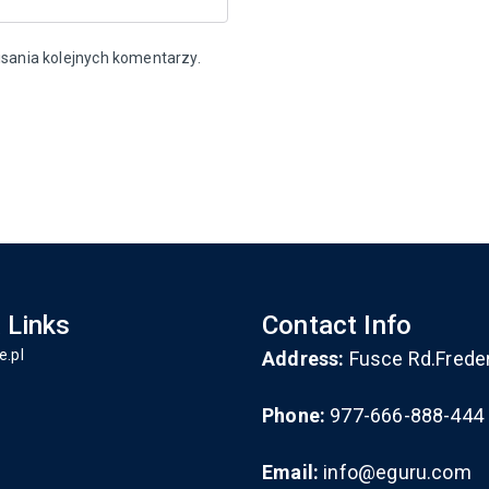
sania kolejnych komentarzy.
 Links
Contact Info
e.pl
Address:
Fusce Rd.Frede
Phone:
977-666-888-444
Email:
info@eguru.com