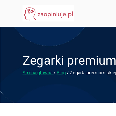
Przejdź
do
eGuru
zaopiniuje.pl
treści
Zegarki premium
Strona główna
Blog
Zegarki premium skle