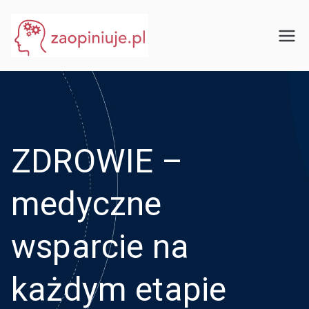
Przejdź
do
eGuru
zaopiniuje.pl
treści
ZDROWIE –
medyczne
wsparcie na
każdym etapie