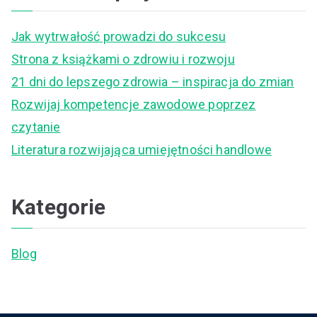
r
c
Jak wytrwałość prowadzi do sukcesu
h
Strona z książkami o zdrowiu i rozwoju
f
21 dni do lepszego zdrowia – inspiracja do zmian
o
Rozwijaj kompetencje zawodowe poprzez
r
czytanie
:
Literatura rozwijająca umiejętności handlowe
Kategorie
Blog