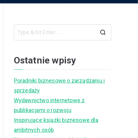
S
e
a
Ostatnie wpisy
r
c
Poradniki biznesowe o zarządzaniu i
h
sprzedaży
f
Wydawnictwo internetowe z
o
publikacjami o rozwoju
r
Inspirujące książki biznesowe dla
:
ambitnych osób