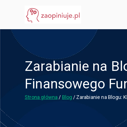
Przejdź
do
eGuru
zaopiniuje.pl
treści
Zarabianie na B
Finansowego Fu
Strona główna
Blog
Zarabianie na Blogu