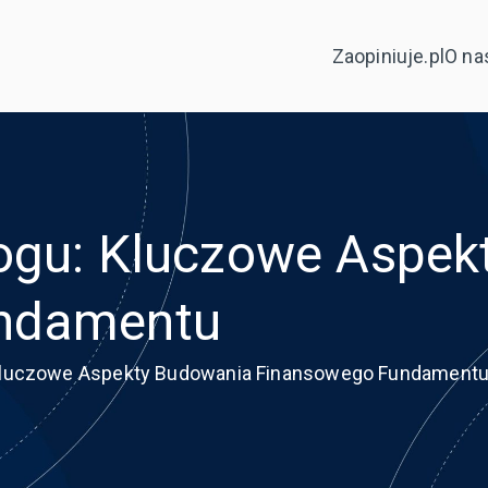
Zaopiniuje.pl
O na
logu: Kluczowe Aspe
ndamentu
: Kluczowe Aspekty Budowania Finansowego Fundament