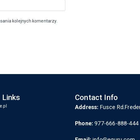
sania kolejnych komentarzy.
 Links
Contact Info
e.pl
Address:
Fusce Rd.Frede
Phone:
977-666-888-444
Email:
info@eguru.com