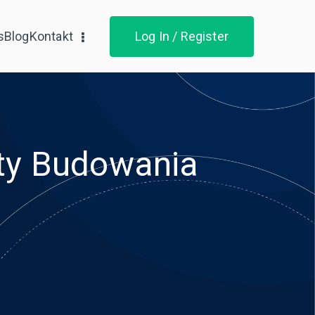
s
Blog
Kontakt
Log In / Register
kty Budowania
u