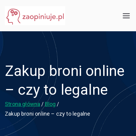
Przejdź
do
eGuru
zaopiniuje.pl
treści
Zakup broni online
– czy to legalne
Strona główna
Blog
Zakup broni online – czy to legalne