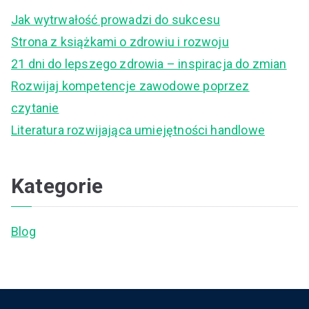
c
Jak wytrwałość prowadzi do sukcesu
h
Strona z książkami o zdrowiu i rozwoju
f
21 dni do lepszego zdrowia – inspiracja do zmian
o
Rozwijaj kompetencje zawodowe poprzez
r
czytanie
:
Literatura rozwijająca umiejętności handlowe
Kategorie
Blog