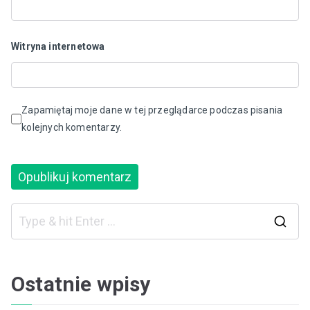
Witryna internetowa
Zapamiętaj moje dane w tej przeglądarce podczas pisania
kolejnych komentarzy.
S
e
a
Ostatnie wpisy
r