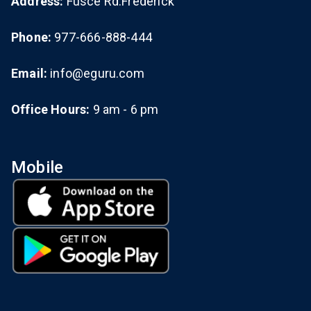
Address:
Fusce Rd.Frederick
Phone:
977-666-888-444
Email:
info@eguru.com
Office Hours:
9 am - 6 pm
Mobile