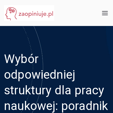
Przejdź
do
eGuru
zaopiniuje.pl
treści
Wybór
odpowiedniej
struktury dla pracy
naukowej: poradnik