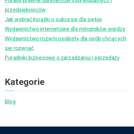
Porady prawne dla klientów indywidualnych i
h
przedsiębiorców
f
Jak wybrać książki o sukcesie dla siebie
o
Wydawnictwo internetowe dla miłośników wiedzy
r
Wydawnictwo rozwój osobisty dla osób chcących
:
się rozwijać
Poradniki biznesowe o zarządzaniu i sprzedaży
Kategorie
Blog