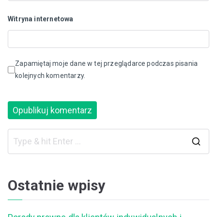
Witryna internetowa
Zapamiętaj moje dane w tej przeglądarce podczas pisania
kolejnych komentarzy.
S
e
a
Ostatnie wpisy
r
c