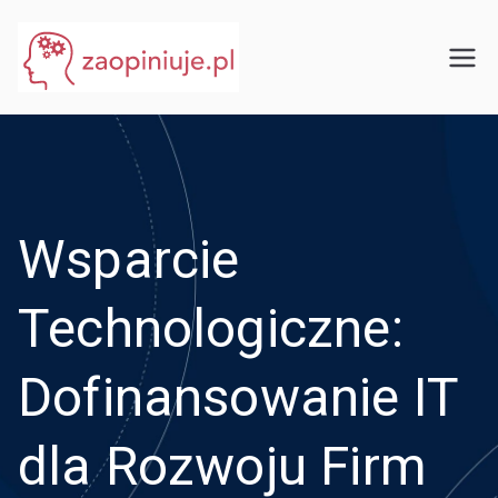
Przejdź
do
eGuru
zaopiniuje.pl
treści
Wsparcie
Technologiczne:
Dofinansowanie IT
dla Rozwoju Firm