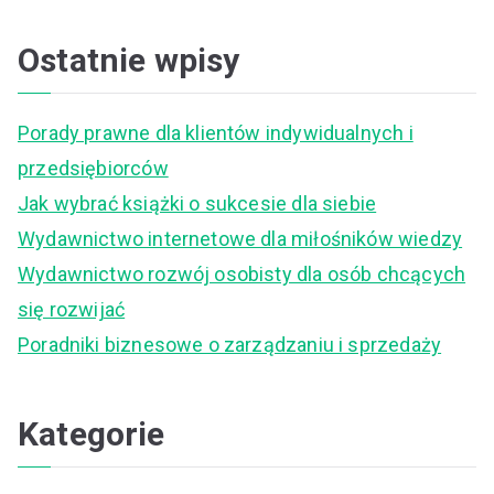
e
a
Ostatnie wpisy
r
c
Porady prawne dla klientów indywidualnych i
h
przedsiębiorców
f
Jak wybrać książki o sukcesie dla siebie
o
Wydawnictwo internetowe dla miłośników wiedzy
r
Wydawnictwo rozwój osobisty dla osób chcących
:
się rozwijać
Poradniki biznesowe o zarządzaniu i sprzedaży
Kategorie