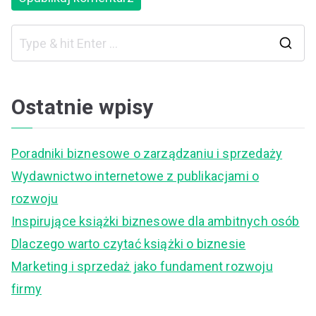
S
e
a
Ostatnie wpisy
r
c
Poradniki biznesowe o zarządzaniu i sprzedaży
h
Wydawnictwo internetowe z publikacjami o
f
rozwoju
o
Inspirujące książki biznesowe dla ambitnych osób
r
Dlaczego warto czytać książki o biznesie
:
Marketing i sprzedaż jako fundament rozwoju
firmy