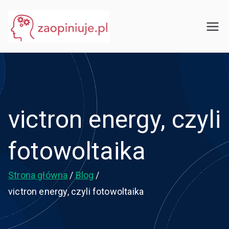
Przejdź
do
eGuru
zaopiniuje.pl
treści
victron energy, czyli
fotowoltaika
Strona główna
Blog
victron energy, czyli fotowoltaika