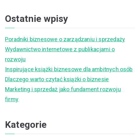
e
a
Ostatnie wpisy
r
c
Poradniki biznesowe o zarządzaniu i sprzedaży
h
Wydawnictwo internetowe z publikacjami o
f
rozwoju
o
Inspirujące książki biznesowe dla ambitnych osób
r
Dlaczego warto czytać książki o biznesie
:
Marketing i sprzedaż jako fundament rozwoju
firmy
Kategorie