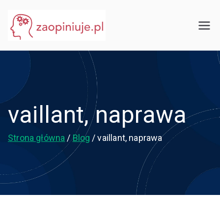
Przejdź
do
eGuru
zaopiniuje.pl
treści
vaillant, naprawa
Strona główna
Blog
vaillant, naprawa