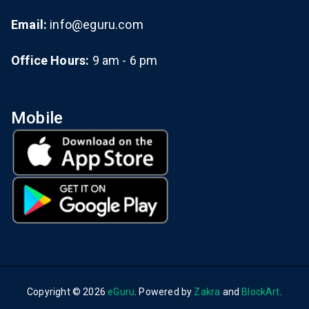
Email:
info@eguru.com
Office Hours:
9 am - 6 pm
Mobile
Copyright © 2026
eGuru
. Powered by
Zakra
and
BlockArt
.