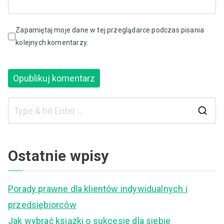
Zapamiętaj moje dane w tej przeglądarce podczas pisania
kolejnych komentarzy.
S
e
a
Ostatnie wpisy
r
c
Porady prawne dla klientów indywidualnych i
h
przedsiębiorców
f
Jak wybrać książki o sukcesie dla siebie