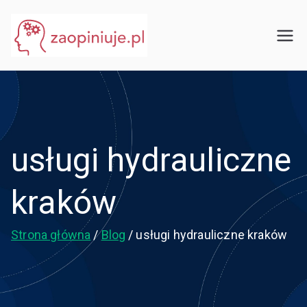
Przejdź
do
eGuru
zaopiniuje.pl
treści
usługi hydrauliczne
kraków
Strona główna
Blog
usługi hydrauliczne kraków