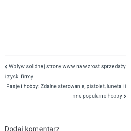
Nawigacja
Wpływ solidnej strony www na wzrost sprzedaży
i zyski firmy
wpisu
Pasje i hobby: Zdalne sterowanie, pistolet, luneta i i
nne popularne hobby
Dodaj komentarz