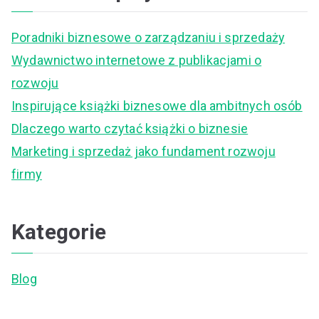
r
c
Poradniki biznesowe o zarządzaniu i sprzedaży
h
Wydawnictwo internetowe z publikacjami o
f
rozwoju
o
Inspirujące książki biznesowe dla ambitnych osób
r
Dlaczego warto czytać książki o biznesie
:
Marketing i sprzedaż jako fundament rozwoju
firmy
Kategorie
Blog