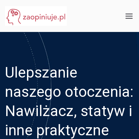
Przejdź
do
eGuru
zaopiniuje.pl
treści
Ulepszanie
naszego otoczenia:
Nawilżacz, statyw i
inne praktyczne