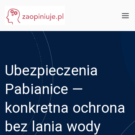
Przejdź
do
eGuru
zaopiniuje.pl
treści
Ubezpieczenia
Pabianice —
konkretna ochrona
bez lania wody