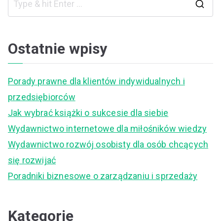
S
e
a
Ostatnie wpisy
r
c
Porady prawne dla klientów indywidualnych i
h
przedsiębiorców
f
Jak wybrać książki o sukcesie dla siebie
o
Wydawnictwo internetowe dla miłośników wiedzy
r
Wydawnictwo rozwój osobisty dla osób chcących
:
się rozwijać
Poradniki biznesowe o zarządzaniu i sprzedaży
Kategorie