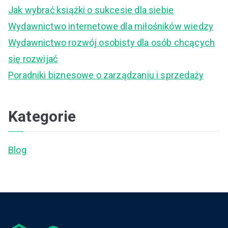
f
Jak wybrać książki o sukcesie dla siebie
o
Wydawnictwo internetowe dla miłośników wiedzy
r
Wydawnictwo rozwój osobisty dla osób chcących
:
się rozwijać
Poradniki biznesowe o zarządzaniu i sprzedaży
Kategorie
Blog