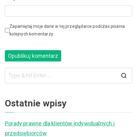
Zapamiętaj moje dane w tej przeglądarce podczas pisania
kolejnych komentarzy.
S
e
a
Ostatnie wpisy
r
c
Porady prawne dla klientów indywidualnych i
h
przedsiębiorców