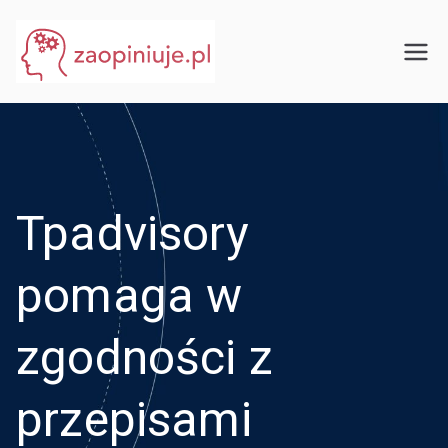
Przejdź
do
eGuru
zaopiniuje.pl
treści
Tpadvisory
pomaga w
zgodności z
przepisami