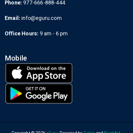
Phone:
977-666-888-444
Email:
info@eguru.com
Office Hours:
9 am - 6 pm
Mobile
Copyright © 2026
eGuru
. Powered by
Zakra
and
BlockArt
.