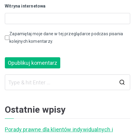
Witryna internetowa
Zapamiętaj moje dane w tej przeglądarce podczas pisania
kolejnych komentarzy.
S
e
a
Ostatnie wpisy
r
c
Porady prawne dla klientów indywidualnych i
h