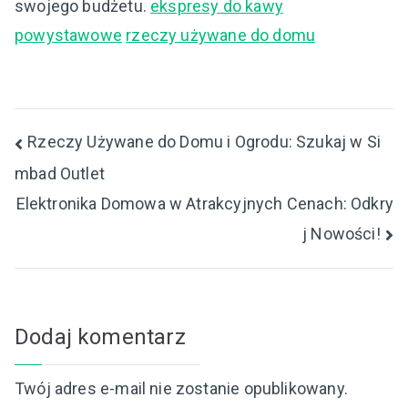
swojego budżetu.
ekspresy do kawy
powystawowe
rzeczy używane do domu
Nawigacja
Rzeczy Używane do Domu i Ogrodu: Szukaj w Si
mbad Outlet
wpisu
Elektronika Domowa w Atrakcyjnych Cenach: Odkry
j Nowości!
Dodaj komentarz
Twój adres e-mail nie zostanie opublikowany.