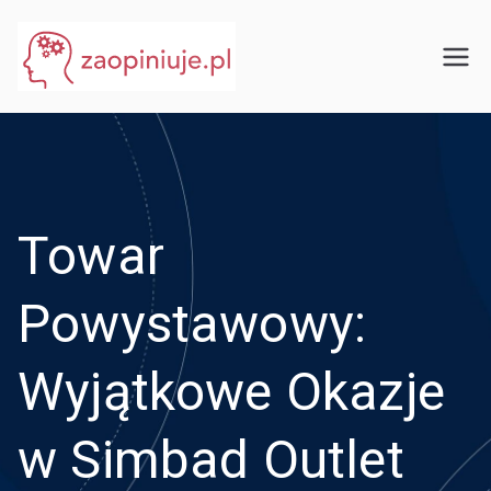
Przejdź
do
eGuru
zaopiniuje.pl
treści
Towar
Powystawowy:
Wyjątkowe Okazje
w Simbad Outlet