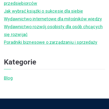
przedsiębiorców
f
Jak wybrać książki o sukcesie dla siebie
o
Wydawnictwo internetowe dla miłośników wiedzy
r
Wydawnictwo rozwój osobisty dla osób chcących
:
się rozwijać
Poradniki biznesowe o zarządzaniu i sprzedaży
Kategorie
Blog