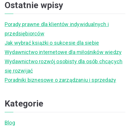
a
Ostatnie wpisy
r
c
Porady prawne dla klientów indywidualnych i
h
przedsiębiorców
f
Jak wybrać książki o sukcesie dla siebie
o
Wydawnictwo internetowe dla miłośników wiedzy
r
Wydawnictwo rozwój osobisty dla osób chcących
:
się rozwijać
Poradniki biznesowe o zarządzaniu i sprzedaży
Kategorie
Blog