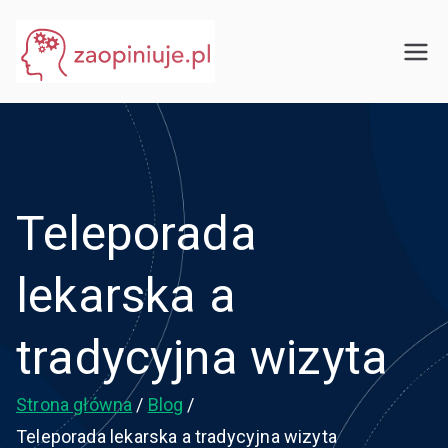
Przejdź
do
eGuru
zaopiniuje.pl
treści
Teleporada
lekarska a
tradycyjna wizyta
Strona główna
Blog
Teleporada lekarska a tradycyjna wizyta