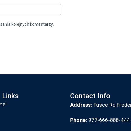
sania kolejnych komentarzy.
 Links
Contact Info
e.pl
Address:
Fusce Rd.Frede
Phone:
977-666-888-444