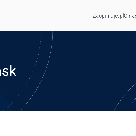
Zaopiniuje.pl
O na
ńsk