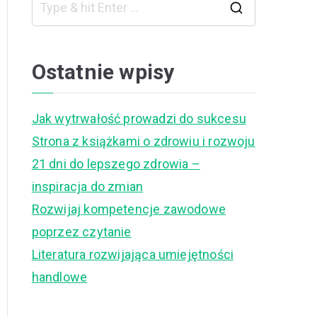
S
e
a
Ostatnie wpisy
r
c
Jak wytrwałość prowadzi do sukcesu
h
Strona z książkami o zdrowiu i rozwoju
f
21 dni do lepszego zdrowia –
o
inspiracja do zmian
r
Rozwijaj kompetencje zawodowe
:
poprzez czytanie
Literatura rozwijająca umiejętności
handlowe