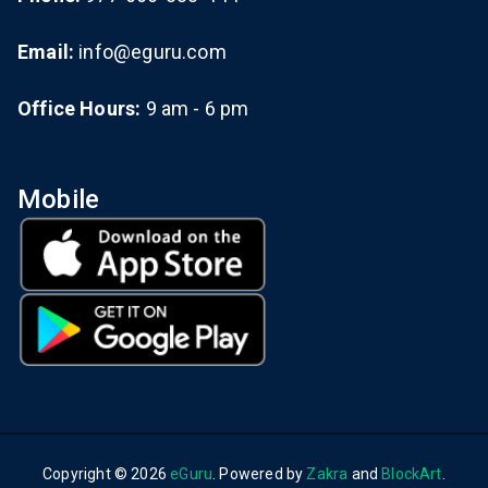
Email:
info@eguru.com
Office Hours:
9 am - 6 pm
Mobile
Copyright © 2026
eGuru
. Powered by
Zakra
and
BlockArt
.