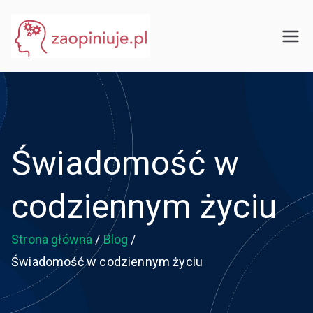
Przejdź
do
eGuru
zaopiniuje.pl
treści
Świadomość w
codziennym życiu
Strona główna
Blog
Świadomość w codziennym życiu