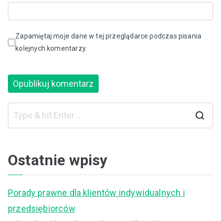
Zapamiętaj moje dane w tej przeglądarce podczas pisania
kolejnych komentarzy.
S
e
a
Ostatnie wpisy
r
c
Porady prawne dla klientów indywidualnych i
h
przedsiębiorców
f