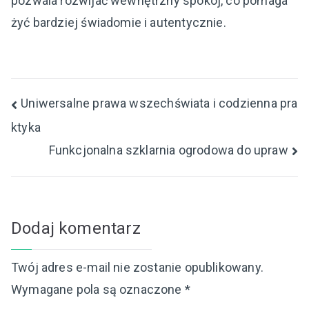
pozwala rozwijać wewnętrzny spokój, co pomaga
żyć bardziej świadomie i autentycznie.
Nawigacja
Uniwersalne prawa wszechświata i codzienna pra
ktyka
wpisu
Funkcjonalna szklarnia ogrodowa do upraw
Dodaj komentarz
Twój adres e-mail nie zostanie opublikowany.
Wymagane pola są oznaczone
*