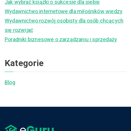
Jak wybrać książki o sukcesie dla siebie
o
Wydawnictwo internetowe dla miłośników wiedzy
r
Wydawnictwo rozwój osobisty dla osób chcących
:
się rozwijać
Poradniki biznesowe o zarządzaniu i sprzedaży
Kategorie
Blog