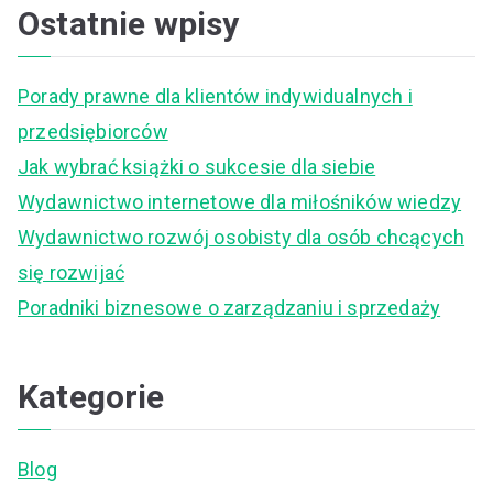
a
Ostatnie wpisy
r
c
Porady prawne dla klientów indywidualnych i
h
przedsiębiorców
f
Jak wybrać książki o sukcesie dla siebie
o
Wydawnictwo internetowe dla miłośników wiedzy
r
Wydawnictwo rozwój osobisty dla osób chcących
:
się rozwijać
Poradniki biznesowe o zarządzaniu i sprzedaży
Kategorie
Blog