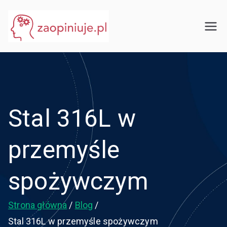
Przejdź
do
eGuru
zaopiniuje.pl
treści
Stal 316L w
przemyśle
spożywczym
Strona główna
Blog
Stal 316L w przemyśle spożywczym