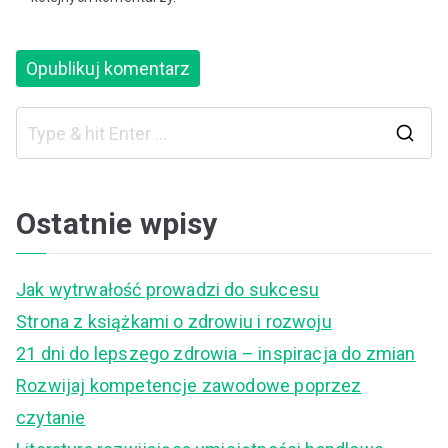
S
e
a
Ostatnie wpisy
r
c
Jak wytrwałość prowadzi do sukcesu
h
Strona z książkami o zdrowiu i rozwoju
f
21 dni do lepszego zdrowia – inspiracja do zmian
o
Rozwijaj kompetencje zawodowe poprzez
r
czytanie
: