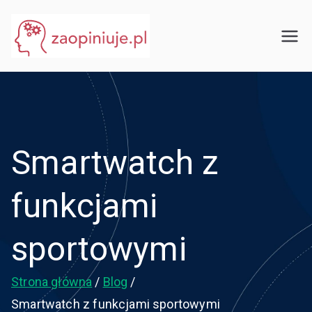
Przejdź
do
eGuru
zaopiniuje.pl
treści
Smartwatch z
funkcjami
sportowymi
Strona główna
Blog
Smartwatch z funkcjami sportowymi