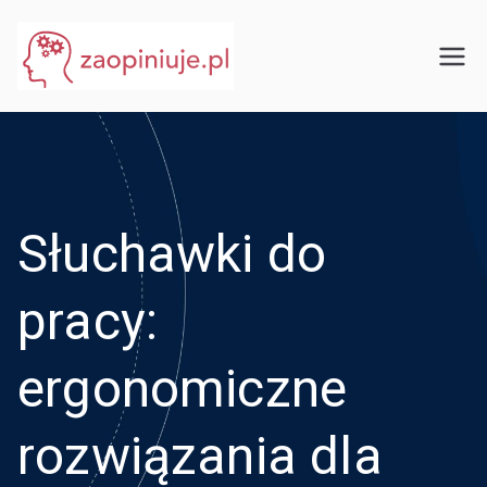
Przejdź
do
eGuru
zaopiniuje.pl
treści
Słuchawki do
pracy:
ergonomiczne
rozwiązania dla