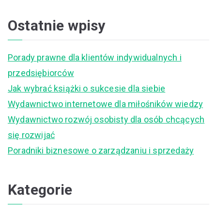
e
a
Ostatnie wpisy
r
c
Porady prawne dla klientów indywidualnych i
h
przedsiębiorców
f
Jak wybrać książki o sukcesie dla siebie
o
Wydawnictwo internetowe dla miłośników wiedzy
r
Wydawnictwo rozwój osobisty dla osób chcących
:
się rozwijać
Poradniki biznesowe o zarządzaniu i sprzedaży
Kategorie