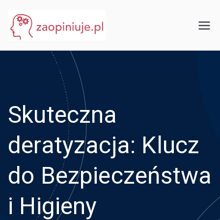
Przejdź
do
eGuru
zaopiniuje.pl
treści
Skuteczna
deratyzacja: Klucz
do Bezpieczeństwa
i Higieny