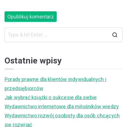
S
e
a
Ostatnie wpisy
r
c
Porady prawne dla klientów indywidualnych i
h
przedsiębiorców
f
Jak wybrać książki o sukcesie dla siebie
o
Wydawnictwo internetowe dla miłośników wiedzy
r
Wydawnictwo rozwój osobisty dla osób chcących
:
się rozwijać