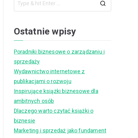
S
e
a
Ostatnie wpisy
r
c
Poradniki biznesowe o zarządzaniu i
h
sprzedaży
f
Wydawnictwo internetowe z
o
publikacjami o rozwoju
r
Inspirujące książki biznesowe dla
:
ambitnych osób
Dlaczego warto czytać książki o
biznesie
Marketing i sprzedaż jako fundament