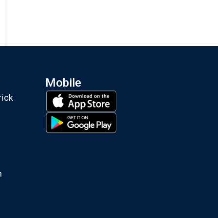
Mobile
rick
m