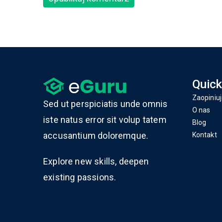
Quick
Zaopiniuj
Sed ut perspiciatis unde omnis
O nas
iste natus error sit volup tatem
Blog
accusantium doloremque.
Kontakt
Explore new skills, deepen
existing passions.