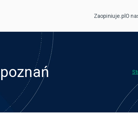
Zaopiniuje.pl
O na
 poznań
St