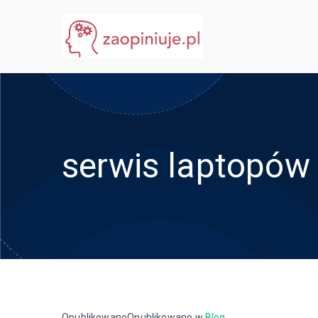
Przejdź
do
eGuru
zaopiniuje.pl
treści
serwis laptopów
Opublikowano
Opublikowano w
Blog