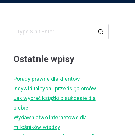
S
e
a
Ostatnie wpisy
r
c
Porady prawne dla klientów
h
indywidualnych i przedsiębiorców
f
Jak wybrać książki o sukcesie dla
o
siebie
r
Wydawnictwo internetowe dla
:
miłośników wiedzy