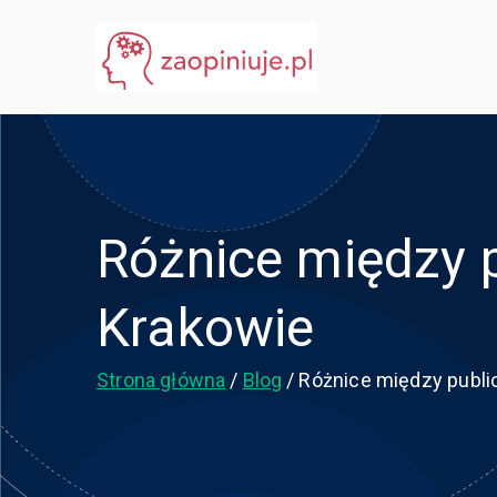
Przejdź
do
eGuru
zaopiniuje.pl
treści
Różnice między 
Krakowie
Strona główna
Blog
Różnice między publi