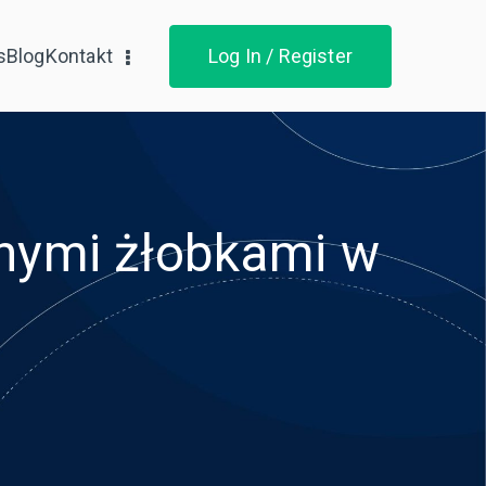
s
Blog
Kontakt
Log In / Register
tnymi żłobkami w