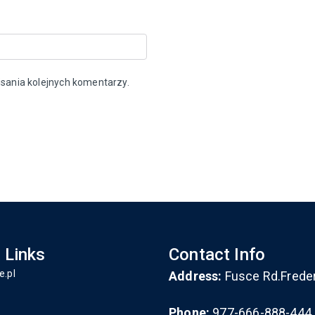
sania kolejnych komentarzy.
 Links
Contact Info
e.pl
Address:
Fusce Rd.Frede
Phone:
977-666-888-444