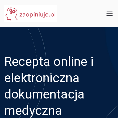
Przejdź
do
eGuru
zaopiniuje.pl
treści
Recepta online i
elektroniczna
dokumentacja
medyczna