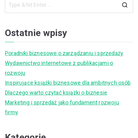
S
e
a
Ostatnie wpisy
r
c
Poradniki biznesowe o zarządzaniu i sprzedaży
h
Wydawnictwo internetowe z publikacjami o
f
rozwoju
o
Inspirujące książki biznesowe dla ambitnych osób
r
Dlaczego warto czytać książki o biznesie
:
Marketing i sprzedaż jako fundament rozwoju
firmy
Kategorie