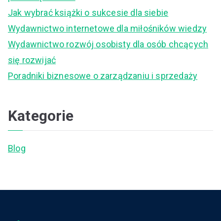
f
Jak wybrać książki o sukcesie dla siebie
o
Wydawnictwo internetowe dla miłośników wiedzy
r
Wydawnictwo rozwój osobisty dla osób chcących
:
się rozwijać
Poradniki biznesowe o zarządzaniu i sprzedaży
Kategorie
Blog