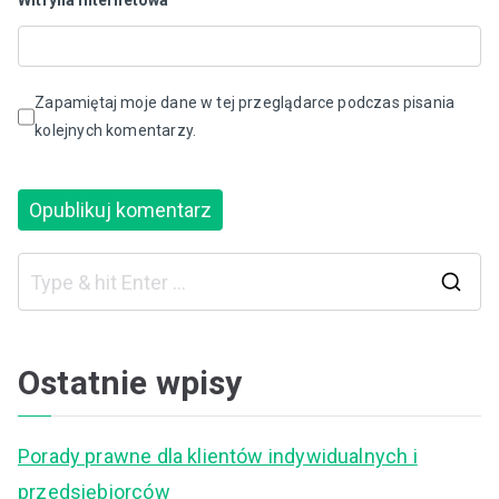
Witryna internetowa
Zapamiętaj moje dane w tej przeglądarce podczas pisania
kolejnych komentarzy.
S
e
a
Ostatnie wpisy
r
c
Porady prawne dla klientów indywidualnych i
h
przedsiębiorców