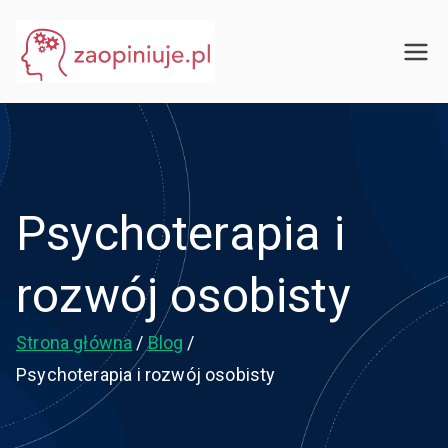
Przejdź
do
eGuru
zaopiniuje.pl
treści
Psychoterapia i
rozwój osobisty
Strona główna
Blog
Psychoterapia i rozwój osobisty