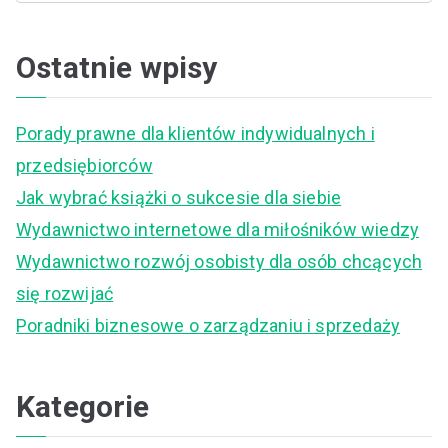
e
a
Ostatnie wpisy
r
c
Porady prawne dla klientów indywidualnych i
h
przedsiębiorców
f
Jak wybrać książki o sukcesie dla siebie
o
Wydawnictwo internetowe dla miłośników wiedzy
r
Wydawnictwo rozwój osobisty dla osób chcących
:
się rozwijać
Poradniki biznesowe o zarządzaniu i sprzedaży
Kategorie