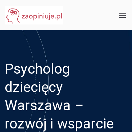
Przejdź
do
eGuru
zaopiniuje.pl
treści
Psycholog
dziecięcy
Warszawa –
rozwój i wsparcie