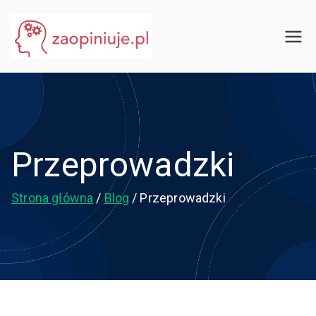
Przejdź
do
eGuru
zaopiniuje.pl
treści
Przeprowadzki
Strona główna
Blog
Przeprowadzki