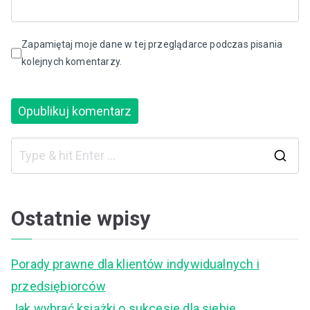
Zapamiętaj moje dane w tej przeglądarce podczas pisania
kolejnych komentarzy.
S
e
a
Ostatnie wpisy
r
c
Porady prawne dla klientów indywidualnych i
h
przedsiębiorców
f
Jak wybrać książki o sukcesie dla siebie