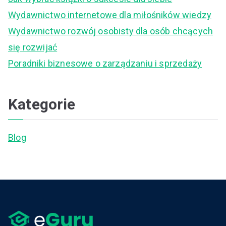
o
Wydawnictwo internetowe dla miłośników wiedzy
r
Wydawnictwo rozwój osobisty dla osób chcących
:
się rozwijać
Poradniki biznesowe o zarządzaniu i sprzedaży
Kategorie
Blog