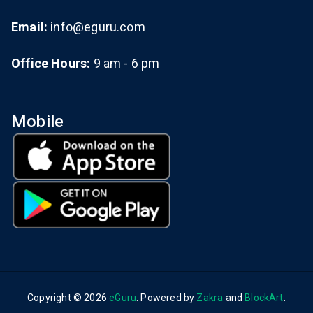
Email:
info@eguru.com
Office Hours:
9 am - 6 pm
Mobile
Copyright © 2026
eGuru
. Powered by
Zakra
and
BlockArt
.