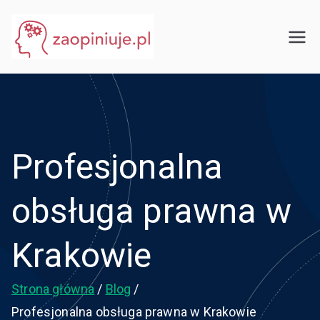
Przejdź
do
eGuru
zaopiniuje.pl
treści
Profesjonalna
obsługa prawna w
Krakowie
Strona główna
Blog
Profesjonalna obsługa prawna w Krakowie