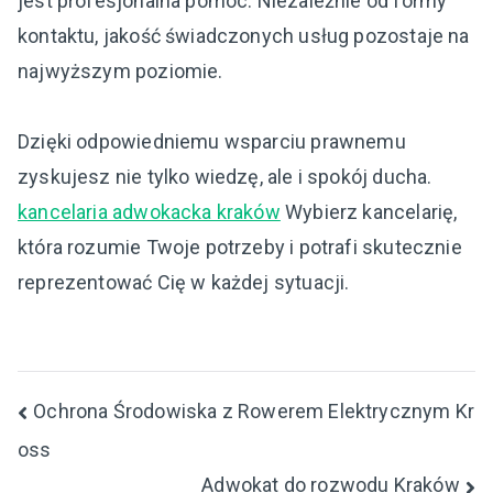
jest profesjonalna pomoc. Niezależnie od formy
kontaktu, jakość świadczonych usług pozostaje na
najwyższym poziomie.
Dzięki odpowiedniemu wsparciu prawnemu
zyskujesz nie tylko wiedzę, ale i spokój ducha.
kancelaria adwokacka kraków
Wybierz kancelarię,
która rozumie Twoje potrzeby i potrafi skutecznie
reprezentować Cię w każdej sytuacji.
Nawigacja
Ochrona Środowiska z Rowerem Elektrycznym Kr
oss
wpisu
Adwokat do rozwodu Kraków