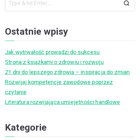
S
e
a
Ostatnie wpisy
r
c
Jak wytrwałość prowadzi do sukcesu
h
Strona z książkami o zdrowiu i rozwoju
f
21 dni do lepszego zdrowia – inspiracja do zmian
o
Rozwijaj kompetencje zawodowe poprzez
r
czytanie
:
Literatura rozwijająca umiejętności handlowe
Kategorie