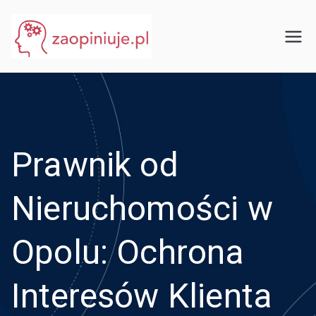
Przejdź
do
eGuru
zaopiniuje.pl
treści
Prawnik od
Nieruchomości w
Opolu: Ochrona
Interesów Klienta