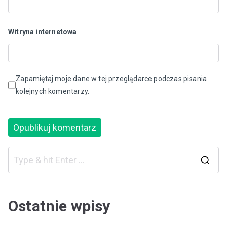
Witryna internetowa
Zapamiętaj moje dane w tej przeglądarce podczas pisania
kolejnych komentarzy.
S
e
a
Ostatnie wpisy
r