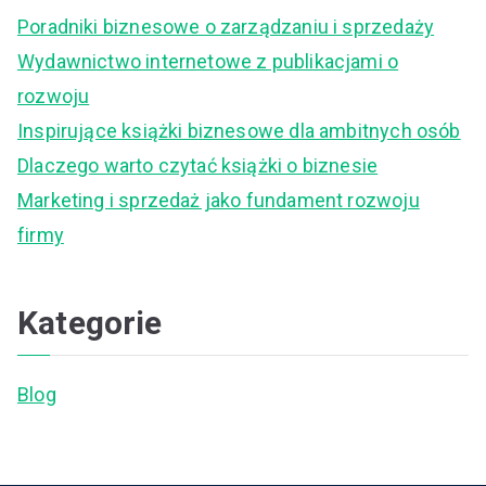
c
Poradniki biznesowe o zarządzaniu i sprzedaży
h
Wydawnictwo internetowe z publikacjami o
f
rozwoju
o
Inspirujące książki biznesowe dla ambitnych osób
r
Dlaczego warto czytać książki o biznesie
:
Marketing i sprzedaż jako fundament rozwoju
firmy
Kategorie
Blog