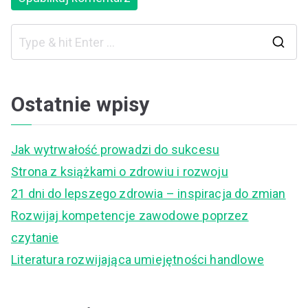
S
e
a
Ostatnie wpisy
r
c
Jak wytrwałość prowadzi do sukcesu
h
Strona z książkami o zdrowiu i rozwoju
f
21 dni do lepszego zdrowia – inspiracja do zmian
o
Rozwijaj kompetencje zawodowe poprzez
r
czytanie
:
Literatura rozwijająca umiejętności handlowe