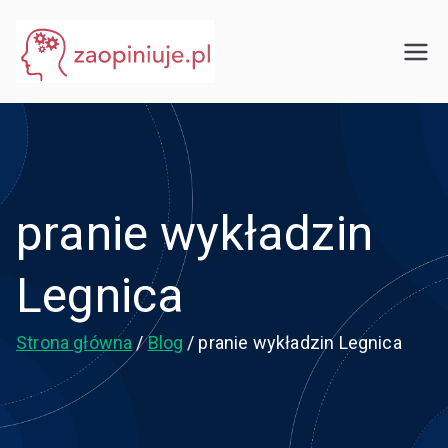
Przejdź
do
eGuru
zaopiniuje.pl
treści
pranie wykładzin
Legnica
Strona główna
Blog
pranie wykładzin Legnica