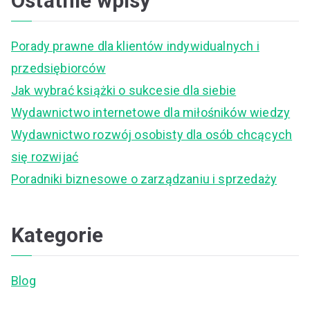
Ostatnie wpisy
r
c
Porady prawne dla klientów indywidualnych i
h
przedsiębiorców
f
Jak wybrać książki o sukcesie dla siebie
o
Wydawnictwo internetowe dla miłośników wiedzy
r
Wydawnictwo rozwój osobisty dla osób chcących
:
się rozwijać
Poradniki biznesowe o zarządzaniu i sprzedaży
Kategorie
Blog