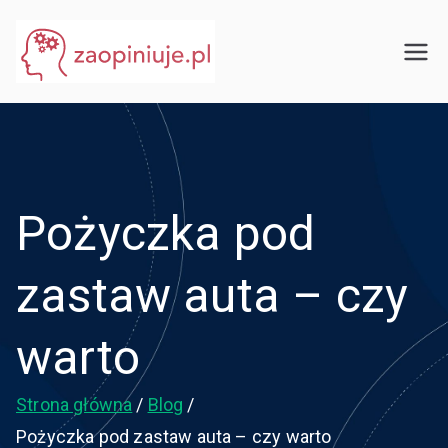
Przejdź
do
eGuru
zaopiniuje.pl
treści
Pożyczka pod
zastaw auta – czy
warto
Strona główna
Blog
Pożyczka pod zastaw auta – czy warto