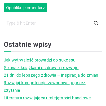
S
e
a
Ostatnie wpisy
r
c
Jak wytrwałość prowadzi do sukcesu
h
Strona z książkami o zdrowiu i rozwoju
f
21 dni do lepszego zdrowia – inspiracja do zmian
o
Rozwijaj kompetencje zawodowe poprzez
r
czytanie
:
Literatura rozwijająca umiejętności handlowe