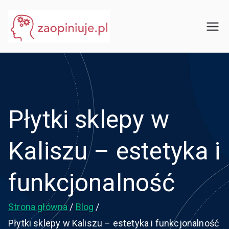
Przejdź
do
eGuru
zaopiniuje.pl
treści
Płytki sklepy w
Kaliszu – estetyka i
funkcjonalność
Strona główna
Blog
Płytki sklepy w Kaliszu – estetyka i funkcjonalność