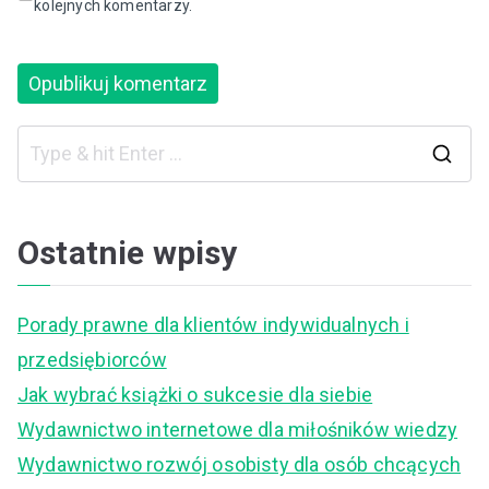
kolejnych komentarzy.
S
e
a
Ostatnie wpisy
r
c
Porady prawne dla klientów indywidualnych i
h
przedsiębiorców
f
Jak wybrać książki o sukcesie dla siebie
o
Wydawnictwo internetowe dla miłośników wiedzy
r
Wydawnictwo rozwój osobisty dla osób chcących
: