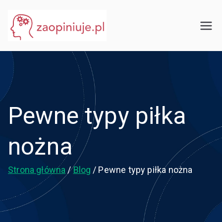
Przejdź
do
eGuru
zaopiniuje.pl
treści
Pewne typy piłka
nożna
Strona główna
Blog
Pewne typy piłka nożna