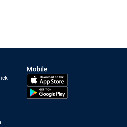
Mobile
rick
m