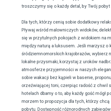
troszczymy się o każdy detal, by Twój poby
Dla tych, którzy cenią sobie dodatkowy re
Pływaj wśród malowniczych widoków, delektu
się w przytulnych pokojach z widokiem na m
między naturą a luksusem. Jeśli marzysz 
śródziemnomorskich krajobrazów, wybierz 
lokalne przysmaki, korzystaj z uroków nadb
atmosferze przyjemności w naszych eleganck
sobie wakacji bez kąpieli w basenie, propo
orzeźwiającej toni, czerpiąc radość z chwi
hotelach dbamy o to, aby każdy gość mógł p
morzem to propozycja dla tych, którzy chcą
pobytu. Dostępność różnorodnych zabiegów