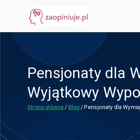
Przejdź
do
eGuru
zaopiniuje.pl
treści
Pensjonaty dla 
Wyjątkowy Wypo
Strona główna
Blog
Pensjonaty dla Wymag