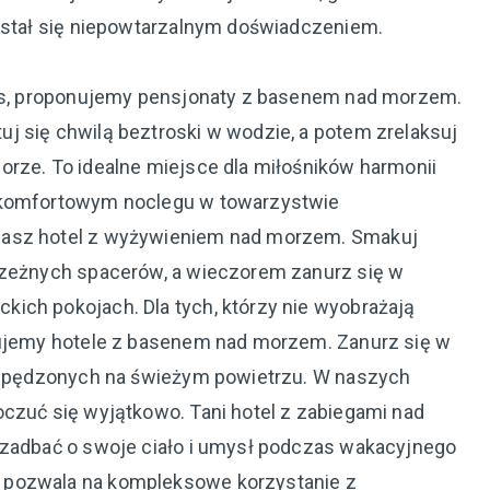
t stał się niepowtarzalnym doświadczeniem.
laks, proponujemy pensjonaty z basenem nad morzem.
j się chwilą beztroski w wodzie, a potem zrelaksuj
orze. To idealne miejsce dla miłośników harmonii
o komfortowym noclegu w towarzystwie
nasz hotel z wyżywieniem nad morzem. Smakuj
rzeżnych spacerów, a wieczorem zanurz się w
ich pokojach. Dla tych, którzy nie wyobrażają
nujemy hotele z basenem nad morzem. Zanurz się w
l spędzonych na świeżym powietrzu. W naszych
oczuć się wyjątkowo. Tani hotel z zabiegami nad
 zadbać o swoje ciało i umysł podczas wakacyjnego
 pozwala na kompleksowe korzystanie z