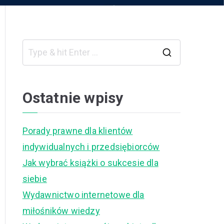
S
e
a
Ostatnie wpisy
r
c
Porady prawne dla klientów
h
indywidualnych i przedsiębiorców
f
Jak wybrać książki o sukcesie dla
o
siebie
r
Wydawnictwo internetowe dla
:
miłośników wiedzy