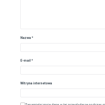
Nazwa
*
E-mail
*
Witryna internetowa
Zapamiętaj moje dane w tej przeglądarce podczas pi