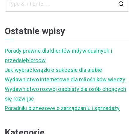
S
e
a
Ostatnie wpisy
r
c
Porady prawne dla klientów indywidualnych i
h
przedsiębiorców
f
Jak wybrać książki o sukcesie dla siebie
o
Wydawnictwo internetowe dla miłośników wiedzy
r
Wydawnictwo rozwój osobisty dla osób chcących
:
się rozwijać
Poradniki biznesowe o zarządzaniu i sprzedaży
Kategorie