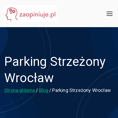
Przejdź
do
eGuru
zaopiniuje.pl
treści
Parking Strzeżony
Wrocław
Strona główna
Blog
Parking Strzeżony Wrocław