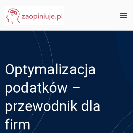
Przejdź
do
eGuru
zaopiniuje.pl
treści
Optymalizacja
podatków –
przewodnik dla
firm