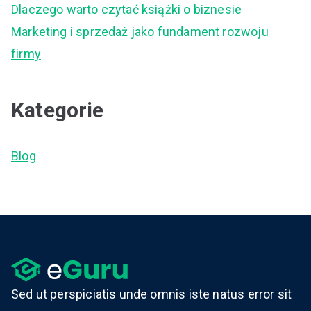
Dlaczego warto czytać książki o biznesie
:
Marketing i sprzedaż jako fundament rozwoju
firmy
Kategorie
Blog
Sed ut perspiciatis unde omnis iste natus error sit