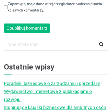
Zapamiętaj moje dane w tej przeglądarce podczas pisania
kolejnych komentarzy.
S
e
a
Ostatnie wpisy
r
c
Poradniki biznesowe o zarządzaniu i sprzedaży
h
Wydawnictwo internetowe z publikacjami o
f
rozwoju
o
Inspirujące książki biznesowe dla ambitnych osób
r